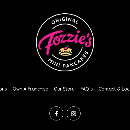
ons
Own A Franchise
Our Story
FAQ’s
Contact & Loc